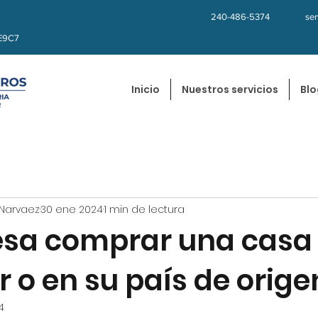
240-486-5374
se
kE9C7
Inicio
Nuestros servicios
Blo
Narvaez
30 ene 2024
1 min de lectura
resa comprar una casa 
 o en su país de orig
4