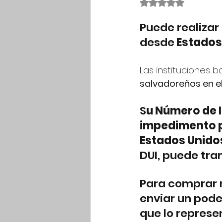
Obtuvo NaN de 5 es
Puede realizar
desde
 Estados
Las instituciones 
salvadoreños en el
S
u Número de I
impedimento p
Estados Unidos
DUI, puede tram
Para comprar 
enviar un pode
que lo represe