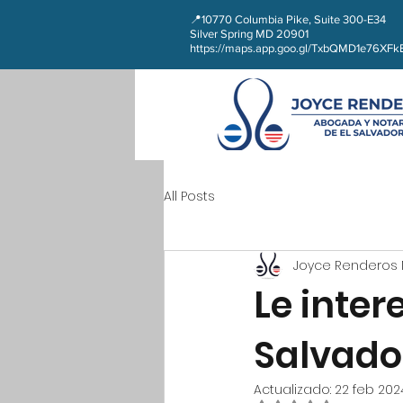
📍10770 Columbia Pike, Suite 300-E34
Silver Spring MD 20901
https://maps.app.goo.gl/TxbQMD1e76XF
All Posts
Joyce Renderos 
Le inte
Salvador
Actualizado:
22 feb 202