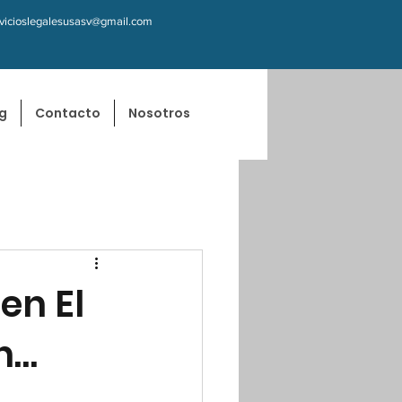
rvicioslegalesusasv@gmail.com
g
Contacto
Nosotros
en El
en…