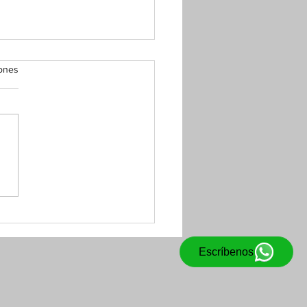
iones
ERES OTORGADOS POR
VADOREÑOS EN EL
ERIOR
Escríbenos