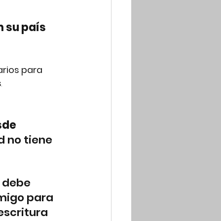
n su país
arios para 
s
.
sde 
d no tiene 
 debe 
migo para 
scritura 