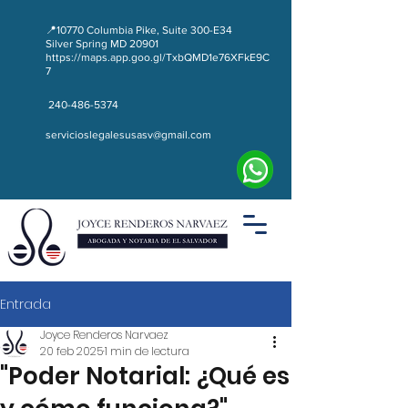
📍10770 Columbia Pike, Suite 300-E34
Silver Spring MD 20901
https://maps.app.goo.gl/TxbQMD1e76XFkE9C
7
240-486-5374
servicioslegalesusasv@gmail.com
Entrada
Joyce Renderos Narvaez
20 feb 2025
1 min de lectura
"Poder Notarial: ¿Qué es