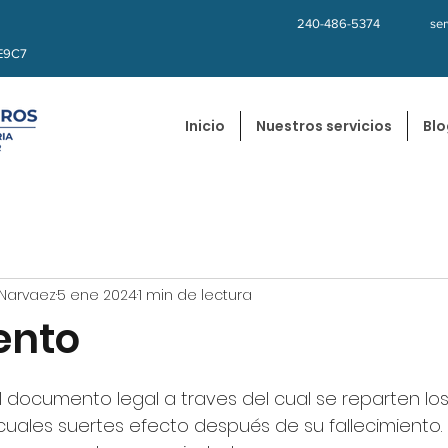
240-486-5374
se
kE9C7
Inicio
Nuestros servicios
Blo
Narvaez
5 ene 2024
1 min de lectura
ento
trellas.
l documento legal a traves del cual se reparten lo
 cuales suertes efecto despu
é
s de su fallecimiento.