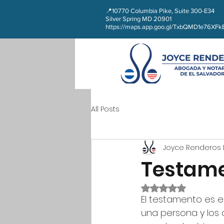
📍10770 Columbia Pike, Suite 300-E34
Silver Spring MD 20901
https://maps.app.goo.gl/TxbQMD1e76XF
All Posts
Joyce Renderos 
Testam
Obtuvo NaN de 5 es
El testamento es e
una persona y los